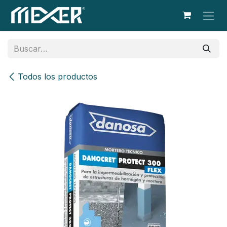
Ir al contenido
Todos los productos