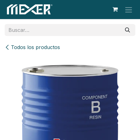
Ir al contenido
Todos los productos